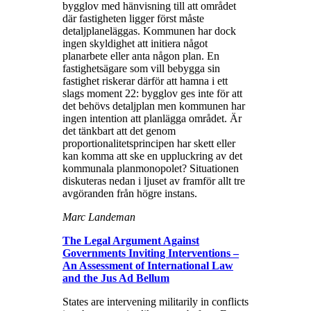
bygglov med hänvisning till att området
där fastigheten ligger först måste
detaljplaneläggas. Kommunen har dock
ingen skyldighet att initiera något
planarbete eller anta någon plan. En
fastighetsägare som vill bebygga sin
fastighet riskerar därför att hamna i ett
slags moment 22: bygglov ges inte för att
det behövs detaljplan men kommunen har
ingen intention att planlägga området. Är
det tänkbart att det genom
proportionalitetsprincipen har skett eller
kan komma att ske en uppluckring av det
kommunala planmonopolet? Situationen
diskuteras nedan i ljuset av framför allt tre
avgöranden från högre instans.
Marc Landeman
The Legal Argument Against
Governments Inviting Interventions –
An Assessment of International Law
and the Jus Ad Bellum
States are intervening militarily in conflicts