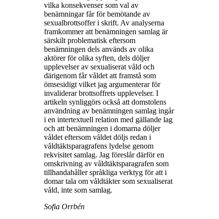
vilka konsekvenser som val av
benämningar får för bemötande av
sexualbrottsoffer i skrift. Av analyserna
framkommer att benämningen samlag är
särskilt problematisk eftersom
benämningen dels används av olika
aktörer för olika syften, dels döljer
upplevelser av sexualiserat våld och
därigenom får våldet att framstå som
ömsesidigt vilket jag argumenterar för
invaliderar brottsoffrets upplevelser. I
artikeln synliggörs också att domstolens
användning av benämningen samlag ingår
i en intertextuell relation med gällande lag
och att benämningen i domarna döljer
våldet eftersom våldet döljs redan i
våldtäktsparagrafens lydelse genom
rekvisitet samlag. Jag föreslår därför en
omskrivning av våldtäktsparagrafen som
tillhandahåller språkliga verktyg för att i
domar tala om våldtäkter som sexualiserat
våld, inte som samlag.
Sofia Orrbén