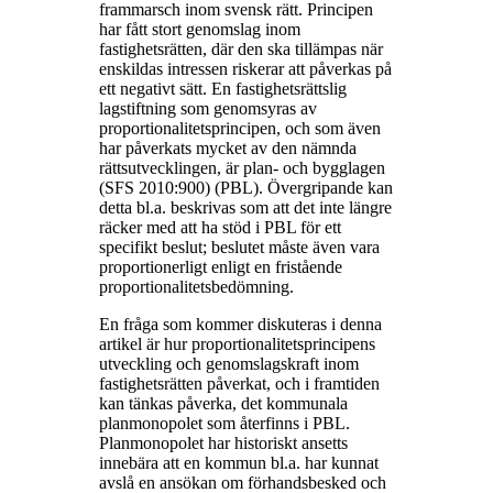
frammarsch inom svensk rätt. Principen
har fått stort genomslag inom
fastighetsrätten, där den ska tillämpas när
enskildas intressen riskerar att påverkas på
ett negativt sätt. En fastighetsrättslig
lagstiftning som genomsyras av
proportionalitetsprincipen, och som även
har påverkats mycket av den nämnda
rättsutvecklingen, är plan- och bygglagen
(SFS 2010:900) (PBL). Övergripande kan
detta bl.a. beskrivas som att det inte längre
räcker med att ha stöd i PBL för ett
specifikt beslut; beslutet måste även vara
proportionerligt enligt en fristående
proportionalitetsbedömning.
En fråga som kommer diskuteras i denna
artikel är hur proportionalitetsprincipens
utveckling och genomslagskraft inom
fastighetsrätten påverkat, och i framtiden
kan tänkas påverka, det kommunala
planmonopolet som återfinns i PBL.
Planmonopolet har historiskt ansetts
innebära att en kommun bl.a. har kunnat
avslå en ansökan om förhandsbesked och