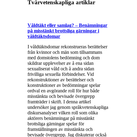
Tvärvetenskapliga artiklar
Våldtäkt eller samlag? – Benämningar
på misstänkt brottsliga gärningar i
våldtäktsdomar
I våldtäktsdomar rekonstrueras berättelser
från kvinnor och män som tillsammans
med domstolens bedömning och dom
skildrar upplevelser av å ena sidan
sexualiserat våld och å andra sidan
frivilliga sexuella förbindelser. Vid
rekonstruktioner av berättelser och
konstruktioner av bedömningar spelar
ordval en avgörande roll för hur både
misstänkta och bevisade övergrepp
framträder i skrift. I denna artikel
undersöker jag genom språkvetenskapliga
diskursanalyser vilken roll som olika
aktörers benämningar på misstänkt
brottsliga gärningar spelar för
framställningen av misstänkta och
bevisade övergrepp. Jag diskuterar också