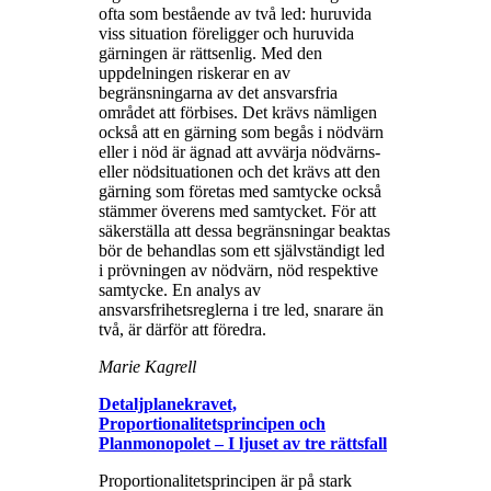
ofta som bestående av två led: huruvida
viss situation föreligger och huruvida
gärningen är rättsenlig. Med den
uppdelningen riskerar en av
begränsningarna av det ansvarsfria
området att förbises. Det krävs nämligen
också att en gärning som begås i nödvärn
eller i nöd är ägnad att avvärja nödvärns-
eller nödsituationen och det krävs att den
gärning som företas med samtycke också
stämmer överens med samtycket. För att
säkerställa att dessa begränsningar beaktas
bör de behandlas som ett självständigt led
i prövningen av nödvärn, nöd respektive
samtycke. En analys av
ansvarsfrihetsreglerna i tre led, snarare än
två, är därför att föredra.
Marie Kagrell
Detaljplanekravet,
Proportionalitetsprincipen och
Planmonopolet – I ljuset av tre rättsfall
Proportionalitetsprincipen är på stark