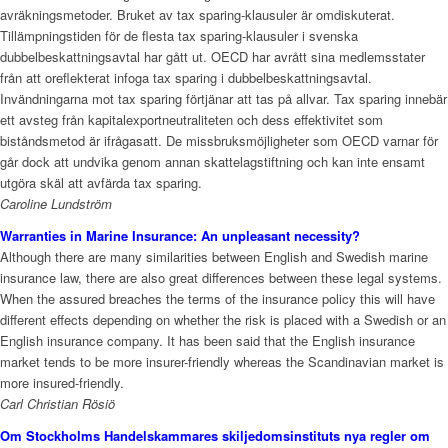
avräkningsmetoder. Bruket av tax sparing-klausuler är omdiskuterat.
Tillämpningstiden för de flesta tax sparing-klausuler i svenska
dubbelbeskattningsavtal har gått ut. OECD har avrått sina medlemsstater
från att oreflekterat infoga tax sparing i dubbelbeskattningsavtal.
Invändningarna mot tax sparing förtjänar att tas på allvar. Tax sparing innebär
ett avsteg från kapitalexportneutraliteten och dess effektivitet som
biståndsmetod är ifrågasatt. De missbruksmöjligheter som OECD varnar för
går dock att undvika genom annan skattelagstiftning och kan inte ensamt
utgöra skäl att avfärda tax sparing.
Caroline Lundström
Warranties in Marine Insurance: An unpleasant necessity?
Although there are many similarities between English and Swedish marine
insurance law, there are also great differences between these legal systems.
When the assured breaches the terms of the insurance policy this will have
different effects depending on whether the risk is placed with a Swedish or an
English insurance company. It has been said that the English insurance
market tends to be more insurer-friendly whereas the Scandinavian market is
more insured-friendly.
Carl Christian Rösiö
Om Stockholms Handelskammares skiljedomsinstituts nya regler om