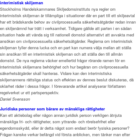
interimistisk skiljeman
Stockholms Handelskammares Skiljedomsinstituts nya regler om
interimistisk skiljeman är tillämpliga i situationer där en part till ett skiljeavtal
har ett brådskande behov av civilprocessuella säkerhetsåtgärder redan innan
en skiljenämnd har trätt i verksamhet. Tidigare gällde att parten i en sådan
situation hade att vända sig till nationell domstol alternativt att avvakta med
ansökan om civilprocessuella säkerhetsåtgärder. Reglerna om interimistisk
skiljeman fyller denna lucka och en part kan numera välja mellan att ställa
sin ansökan till en interimistisk skiljeman och att ställa den till allmän
domstol. De nya reglerna väcker emellertid frågor rörande ramen för en
interimistisk skiljemans behörighet och hur begäran om civilprocessuella
säkerhetsåtgärder skall hanteras. Vidare kan den interimistiska
skiljemannens rättsliga status och effekten av dennes beslut diskuteras, då
oklarhet råder i dessa frågor. I förevarande artikel analyserar författaren
regelverket ur ett partsperspektiv.
Daniel Svensson
Juridiska personer som bärare av mänskliga rättigheter
Kan ett aktiebolag eller någon annan juridisk person verkligen åtnjuta
mänskliga fri- och rättigheter, som yttrande- och rörelsefrihet eller
egendomsskydd, eller är detta något som endast berör fysiska personer?
Frågan kanske verkar befängd vid första anblicken, men tänker man efter