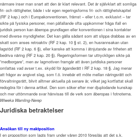
närmare inser man snart att den är klart relevant. Det är självklart att somliga
fri- och rättigheter, både i vår egen regeringsforms fri- och rättighetskapitel
(RF 2 kap.) och i Europakonventionen, främst – eller t.o.m. exklusivt – tar
sikte på fysiska personer, men påfallande ofta uppkommer fråga ifall en
juridisk person kan åberopa grundlagen eller konventionen i sina kontakter
med diverse myndigheter. Det kan gälla sådant som att slippa drabbas av en
skatt som anses retroaktiv (RF 2 kap. 10 § st. 2), en husrannsakan utan
lagstöd (RF 2 kap. 6 §), eller kanske att komma i åtnjutande av friheten att
bedriva näring (RF 2 kap. 20 §). Regeringsformen tar uttryckligen sikte på
”medborgare”, men av lagmotiven framgår att även juridiska personer
omfattas vad avser t.ex. skydd för äganderätt i RF 2 kap. 18 §. Jag menar
att frågor av angivet slag, som f.ö. innebär ett möte mellan näringsrätt och
förvaltningsrätt, blivit alltmer aktuella på senare år, vilket jag kortfattat skall
redogöra för i denna artikel. Den som söker efter mer djuplodande kunskap
och mer uttömmande svar hänvisas till de verk som åberopas i fotnoterna.
Wiweka Warnling-Nerep
Juridiska betraktelser
Ansökan till ny maktposition
I en proposition som lagts fram under våren 2010 föreslås att det s.k.