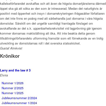
kallelseförfarandet avskaffas och att även de högsta domartjänsterna därmed
öppet ska gå att söka av den som är intresserad. Medan det naturligtvis är
positivt med öppenhet och insyn i domarrekryteringen ifrågasätter författaren
om det inte finns en poäng med att särbehandla just domarna i våra högsta
domstolar. Särskilt om det ungefär samtidigt framlagda förslaget om
avskaffande av det s.k. uppenbarhetsrekvisitet vid lagprövning går igenom
kommer domarnas maktställning att öka. Att inte beakta detta genom
tillsättningsförfarandets utformning framstår som ett förnekande av en trolig
utveckling av domstolarnas roll i det svenska statsskicket.
Gustaf Almkvist
Krönikor
Larry and the law # 3
Elvira
Nummer 1/2026
Nummer 2/2025
Nummer 1/2025
Jubileumsnummer 2/2024
Jubileumsnummer 1/2024